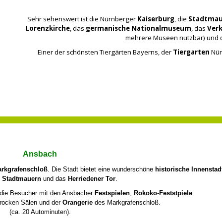
Sehr sehenswert ist die Nürnberger
Kaiserburg
, die
Stadtmau
Lorenzkirche
, das
germanische Nationalmuseum
, das
Ver
mehrere Museen nutzbar) und 
Einer der schönsten Tiergärten Bayerns, der
Tiergarten
Nür
Ansbach
rkgrafenschloß
. Die Stadt bietet eine wunderschöne
historische Innenstad
e
Stadtmauern
und das
Herriedener Tor
.
t die Besucher mit den Ansbacher
Festspielen
,
Rokoko-Feststpiele
arocken
Sälen
und der
Orangerie
des Markgrafenschloß.
(ca. 20 Autominuten).