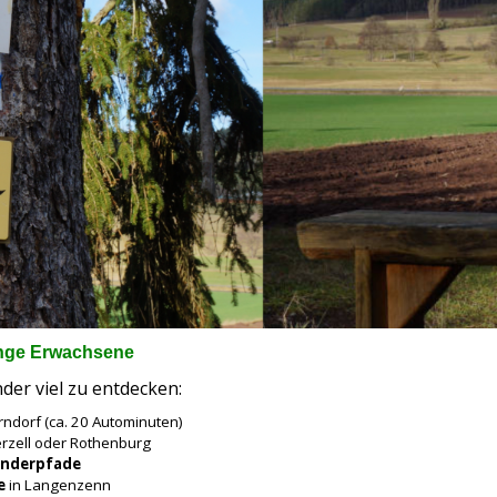
unge Erwachsene
nder viel zu entdecken:
rndorf (ca. 20 Autominuten)
rzell oder Rothenburg
anderpfade
e
in Langenzenn