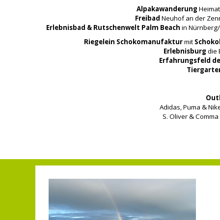
Alpakawanderung
Heimatl
Freibad
Neuhof an der Zenn
Erlebnisbad & Rutschenwelt
Palm Beach
in Nürnberg/
Riegelein Schokomanufaktur
mit
Schoko
Erlebnisburg
die 
Erfahrungsfeld de
Tiergarte
Outl
Adidas, Puma & Nik
S. Oliver & Comma