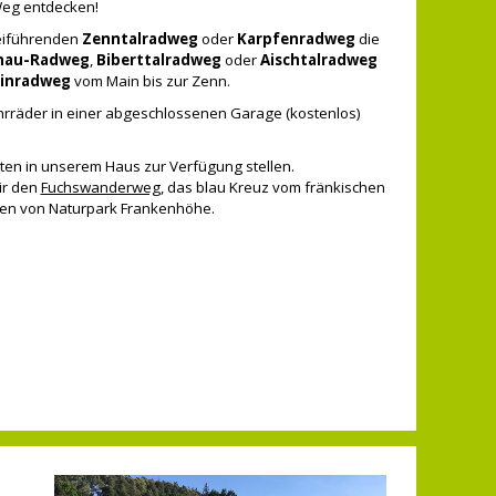
Weg entdecken!
beiführenden
Zenntalradweg
oder
Karpfenradweg
die
nau-Radweg
,
Biberttalradweg
oder
Aischtalradweg
inradweg
vom Main bis zur Zenn.
hrräder in einer abgeschlossenen Garage (kostenlos)
en in unserem Haus zur Verfügung stellen.
ir den
Fuchswanderweg
, das blau Kreuz vom fränkischen
ren von Naturpark Frankenhöhe.