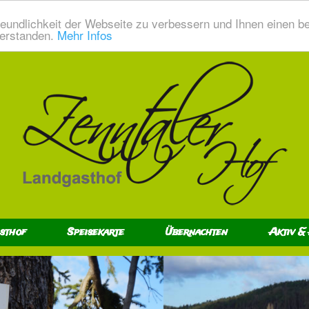
eundlichkeit der Webseite zu verbessern und Ihnen einen b
verstanden.
Mehr Infos
sthof
Speisekarte
Übernachten
Aktiv &