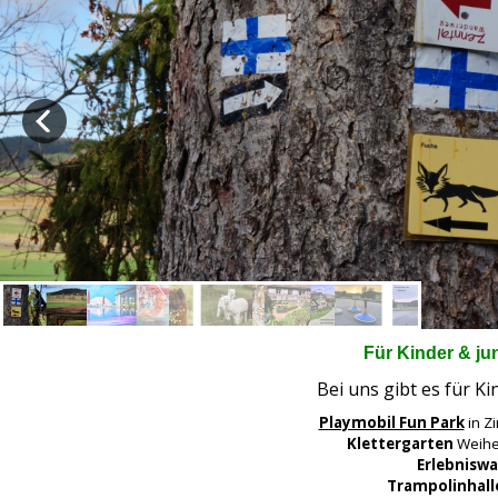
Für Kinder & j
Bei uns gibt es für Ki
Playmobil Fun Park
in Zi
Klettergarten
Weihe
Erlebnisw
Trampolinhall