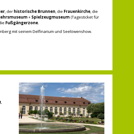
er
, der
historische Brunnen
, die
Frauenkirche
, die
kehrsmuseum
+
Spielzeugmuseum
(Tagesticket für
die
Fußgängerzone
.
nberg mit seinem Delfinarium und Seelöwenshow.
t
,