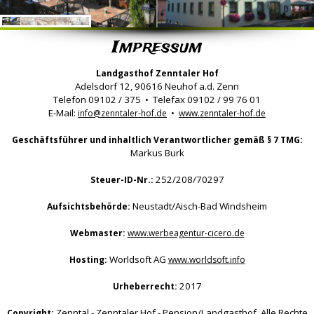
Impressum
Landgasthof Zenntaler Hof
Adelsdorf 12, 90616 Neuhof a.d. Zenn
Telefon 09102 / 375 • Telefax 09102 / 99 76 01
E-Mail:
•
info@zenntaler-hof.de
www.zenntaler-hof.de
Geschäftsführer und inhaltlich Verantwortlicher gemäß § 7 TMG:
Markus Burk
252/208/70297
Steuer-ID-Nr.:
Neustadt/Aisch-Bad Windsheim
Aufsichtsbehörde:
Webmaster:
www.werbeagentur-cicero.de
Worldsoft AG
Hosting:
www.worldsoft.info
2017
Urheberrecht:
Zenntal - Zenntaler Hof - Pension/Landgasthof. Alle Rechte
Copyright: